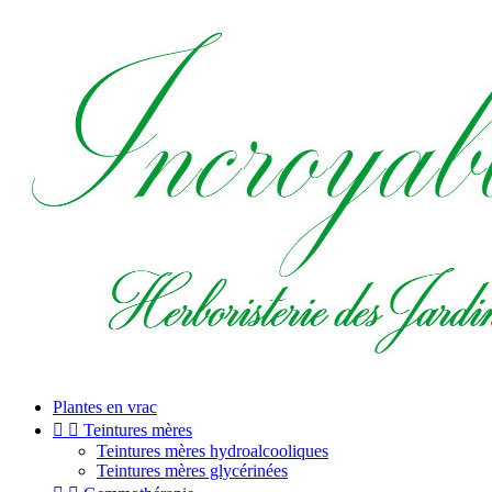
Plantes en vrac


Teintures mères
Teintures mères hydroalcooliques
Teintures mères glycérinées