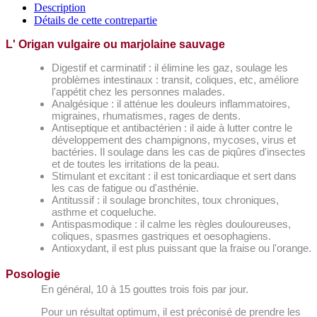
Description
Détails de cette contrepartie
L' Origan vulgaire ou marjolaine sauvage
Digestif et carminatif : il élimine les gaz, soulage les
problèmes intestinaux : transit, coliques, etc, améliore
l'appétit chez les personnes malades.
Analgésique : il atténue les douleurs inflammatoires,
migraines, rhumatismes, rages de dents.
Antiseptique et antibactérien : il aide à lutter contre le
développement des champignons, mycoses, virus et
bactéries. Il soulage dans les cas de piqûres d'insectes
et de toutes les irritations de la peau.
Stimulant et excitant : il est tonicardiaque et sert dans
les cas de fatigue ou d'asthénie.
Antitussif : il soulage bronchites, toux chroniques,
asthme et coqueluche.
Antispasmodique : il calme les règles douloureuses,
coliques, spasmes gastriques et oesophagiens.
Antioxydant, il est plus puissant que la fraise ou l'orange.
Posologie
En général, 10 à 15 gouttes trois fois par jour.
Pour un résultat optimum, il est préconisé de prendre les