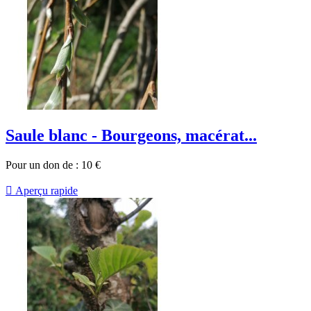
Saule blanc - Bourgeons, macérat...
Pour un don de :
10
€

Aperçu rapide