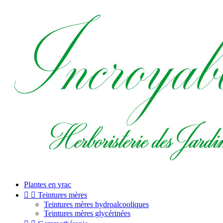
Plantes en vrac


Teintures mères
Teintures mères hydroalcooliques
Teintures mères glycérinées