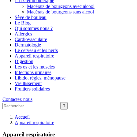


Gemmothérapie
Macérats de bourgeons avec alcool
Macérats de bourgeons sans alcool
Sève de bouleau
Le Blog
Qui sommes nous ?
Allergies
Cardiovasculaire
Dermatologie
Le cerveau et les nerfs
Appareil respiratoire
Digestion
Les os et les muscles
Infections urinaires
Libido, règles, ménopause
Vieillissement
Fruitiers solidaires
Contactez-nous

Accueil
Appareil respiratoire
Appareil respiratoire