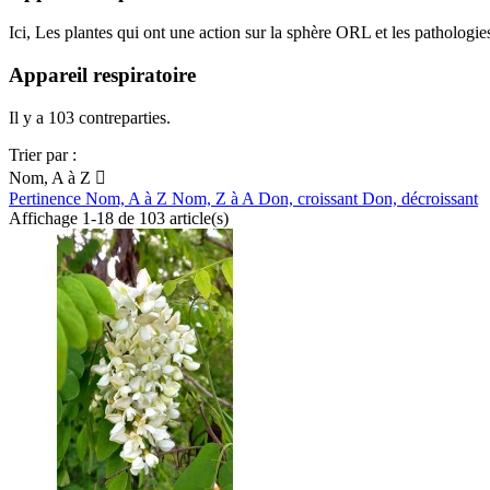
Ici, Les plantes qui ont une action sur la sphère ORL et les pathologies 
Appareil respiratoire
Il y a 103 contreparties.
Trier par :
Nom, A à Z

Pertinence
Nom, A à Z
Nom, Z à A
Don, croissant
Don, décroissant
Affichage 1-18 de 103 article(s)