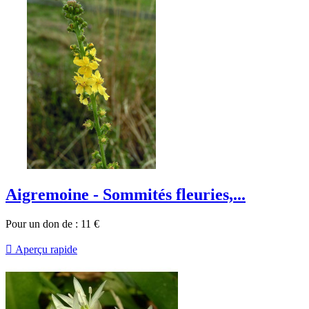
Aigremoine - Sommités fleuries,...
Pour un don de :
11
€

Aperçu rapide