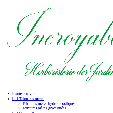
Plantes en vrac


Teintures mères
Teintures mères hydroalcooliques
Teintures mères glycérinées