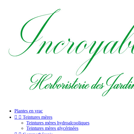
Plantes en vrac


Teintures mères
Teintures mères hydroalcooliques
Teintures mères glycérinées