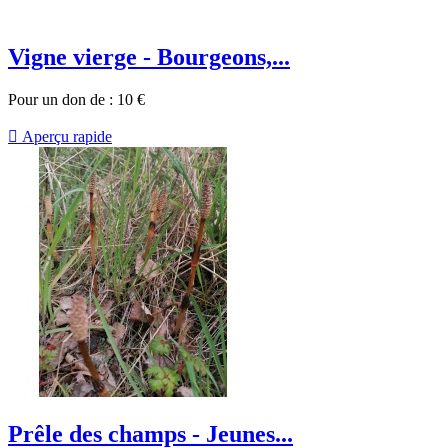
Vigne vierge - Bourgeons,...
Pour un don de :
10
€

Aperçu rapide
Prêle des champs - Jeunes...