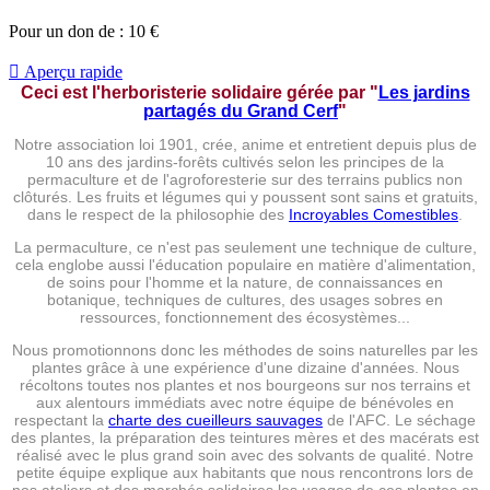
Pour un don de :
10
€

Aperçu rapide
Ceci est l'herboristerie solidaire gérée par
"
Les jardins
partagés du Grand Cerf
"
Notre association loi 1901, crée, anime et entretient depuis plus de
10 ans des jardins-forêts cultivés selon les principes de la
permaculture et de l'agroforesterie sur des terrains publics non
clôturés. Les fruits et légumes qui y poussent sont sains et gratuits,
dans le respect de la philosophie des
Incroyables Comestibles
.
La permaculture, ce n'est pas seulement une technique de culture,
cela englobe aussi l'éducation populaire en matière d'alimentation,
de soins pour l'homme et la nature, de connaissances en
botanique, techniques de cultures, des usages sobres en
ressources, fonctionnement des écosystèmes...
Nous promotionnons donc les méthodes de soins naturelles par les
plantes grâce à une expérience d'une dizaine d'années. Nous
récoltons toutes nos plantes et nos bourgeons sur nos terrains et
aux alentours immédiats avec notre équipe de bénévoles en
respectant la
charte des cueilleurs sauvages
de l'AFC. Le séchage
des plantes, la préparation des teintures mères et des macérats est
réalisé avec le plus grand soin avec des solvants de qualité. Notre
petite équipe explique aux habitants que nous rencontrons lors de
nos ateliers et des marchés solidaires les usages de ces plantes en