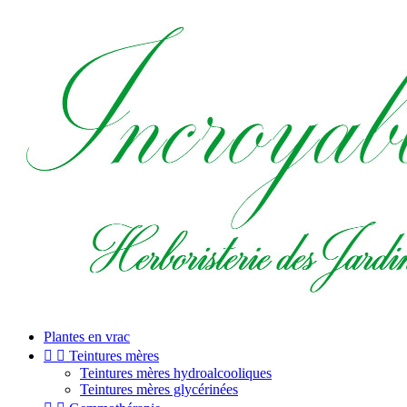
Plantes en vrac


Teintures mères
Teintures mères hydroalcooliques
Teintures mères glycérinées