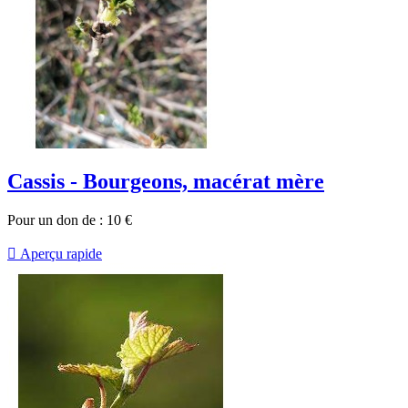
Cassis - Bourgeons, macérat mère
Pour un don de :
10
€

Aperçu rapide