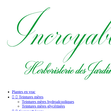
Plantes en vrac


Teintures mères
Teintures mères hydroalcooliques
Teintures mères glycérinées