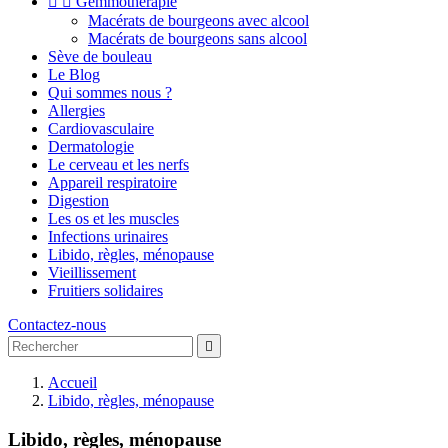


Gemmothérapie
Macérats de bourgeons avec alcool
Macérats de bourgeons sans alcool
Sève de bouleau
Le Blog
Qui sommes nous ?
Allergies
Cardiovasculaire
Dermatologie
Le cerveau et les nerfs
Appareil respiratoire
Digestion
Les os et les muscles
Infections urinaires
Libido, règles, ménopause
Vieillissement
Fruitiers solidaires
Contactez-nous

Accueil
Libido, règles, ménopause
Libido, règles, ménopause