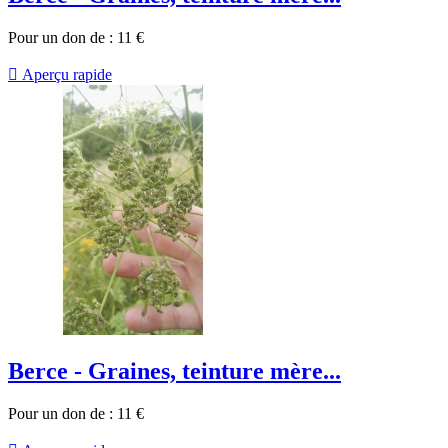
Pour un don de :
11
€

Aperçu rapide
Berce - Graines, teinture mère...
Pour un don de :
11
€