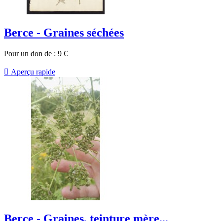
Berce - Graines séchées
Pour un don de :
9
€

Aperçu rapide
Berce - Graines, teinture mère...