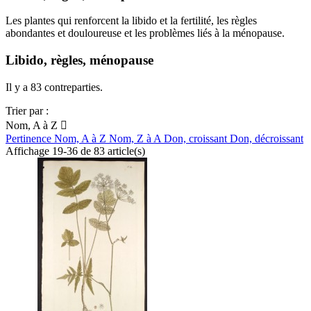
Les plantes qui renforcent la libido et la fertilité, les règles
abondantes et douloureuse et les problèmes liés à la ménopause.
Libido, règles, ménopause
Il y a 83 contreparties.
Trier par :
Nom, A à Z

Pertinence
Nom, A à Z
Nom, Z à A
Don, croissant
Don, décroissant
Affichage 19-36 de 83 article(s)