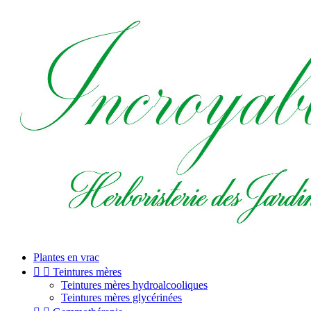
Plantes en vrac


Teintures mères
Teintures mères hydroalcooliques
Teintures mères glycérinées