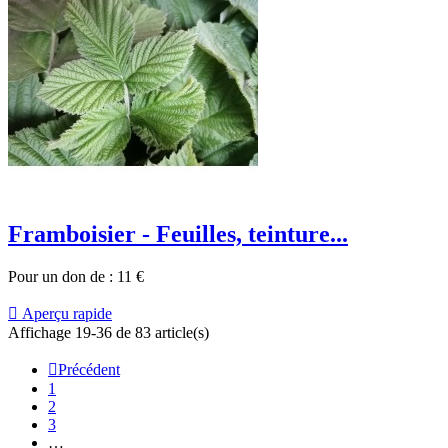
Framboisier - Feuilles, teinture...
Pour un don de :
11
€

Aperçu rapide
Affichage 19-36 de 83 article(s)

Précédent
1
2
3
…