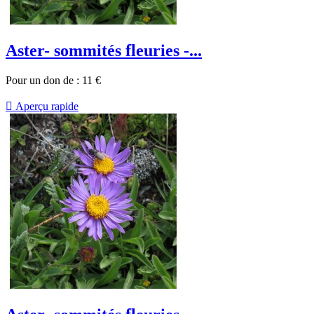
Aster- sommités fleuries -...
Pour un don de :
11
€

Aperçu rapide