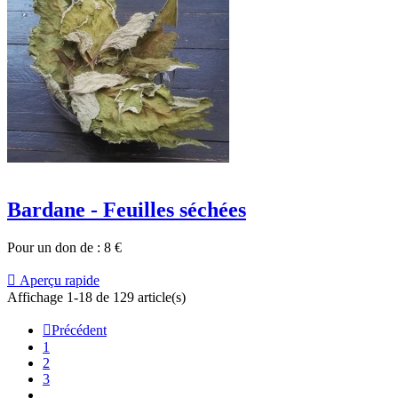
Bardane - Feuilles séchées
Pour un don de :
8
€

Aperçu rapide
Affichage 1-18 de 129 article(s)

Précédent
1
2
3
…