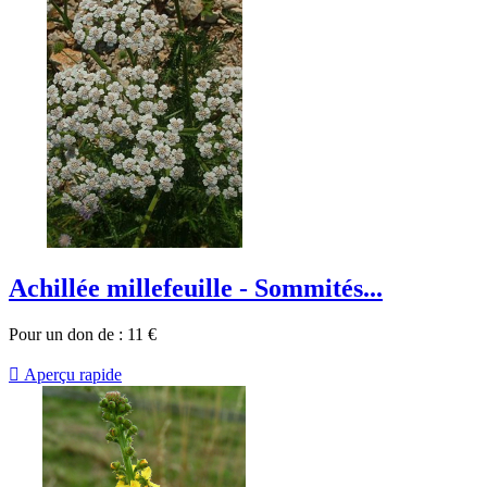
Achillée millefeuille - Sommités...
Pour un don de :
11
€

Aperçu rapide