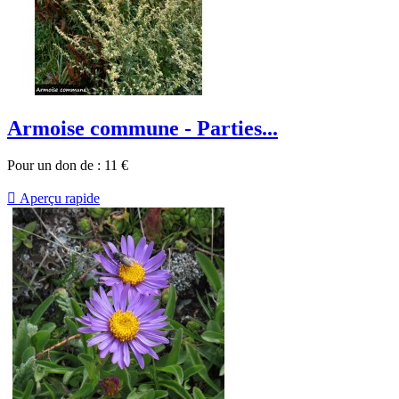
Armoise commune - Parties...
Pour un don de :
11
€

Aperçu rapide