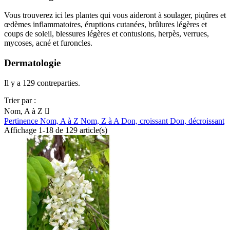
Vous trouverez ici les plantes qui vous aideront à soulager, piqûres et
œdèmes inflammatoires, éruptions cutanées, brûlures légères et
coups de soleil, blessures légères et contusions, herpès, verrues,
mycoses, acné et furoncles.
Dermatologie
Il y a 129 contreparties.
Trier par :
Nom, A à Z

Pertinence
Nom, A à Z
Nom, Z à A
Don, croissant
Don, décroissant
Affichage 1-18 de 129 article(s)