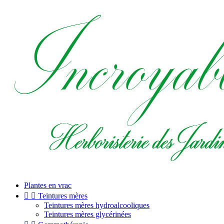
Plantes en vrac


Teintures mères
Teintures mères hydroalcooliques
Teintures mères glycérinées