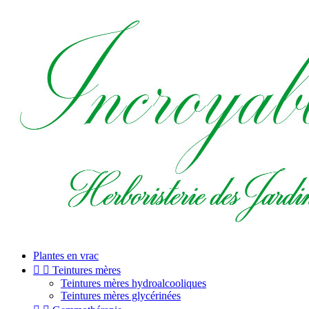
Plantes en vrac


Teintures mères
Teintures mères hydroalcooliques
Teintures mères glycérinées