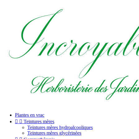
Plantes en vrac


Teintures mères
Teintures mères hydroalcooliques
Teintures mères glycérinées