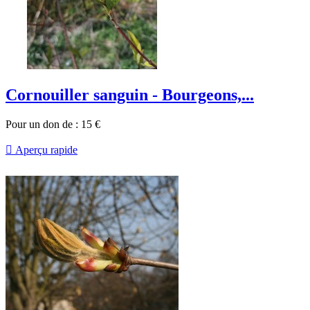
Cornouiller sanguin - Bourgeons,...
Pour un don de :
15
€

Aperçu rapide