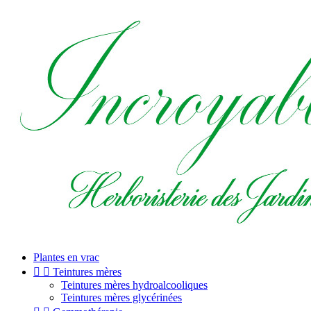
Plantes en vrac


Teintures mères
Teintures mères hydroalcooliques
Teintures mères glycérinées