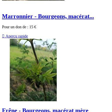
Marronnier - Bourgeons, macérat...
Pour un don de :
15
€

Aperçu rapide
Frêne - Bourgeons, macérat mère