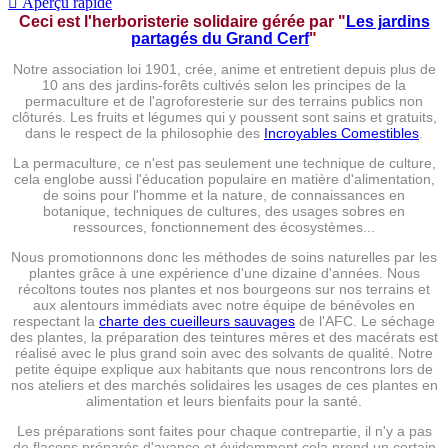

Aperçu rapide
Ceci est l'herboristerie solidaire gérée par
"
Les jardins
partagés du Grand Cerf
"
Notre association loi 1901, crée, anime et entretient depuis plus de
10 ans des jardins-forêts cultivés selon les principes de la
permaculture et de l'agroforesterie sur des terrains publics non
clôturés. Les fruits et légumes qui y poussent sont sains et gratuits,
dans le respect de la philosophie des
Incroyables Comestibles
.
La permaculture, ce n'est pas seulement une technique de culture,
cela englobe aussi l'éducation populaire en matière d'alimentation,
de soins pour l'homme et la nature, de connaissances en
botanique, techniques de cultures, des usages sobres en
ressources, fonctionnement des écosystèmes...
Nous promotionnons donc les méthodes de soins naturelles par les
plantes grâce à une expérience d'une dizaine d'années. Nous
récoltons toutes nos plantes et nos bourgeons sur nos terrains et
aux alentours immédiats avec notre équipe de bénévoles en
respectant la
charte des cueilleurs sauvages
de l'AFC. Le séchage
des plantes, la préparation des teintures mères et des macérats est
réalisé avec le plus grand soin avec des solvants de qualité. Notre
petite équipe explique aux habitants que nous rencontrons lors de
nos ateliers et des marchés solidaires les usages de ces plantes en
alimentation et leurs bienfaits pour la santé.
Les préparations sont faites pour chaque contrepartie, il n'y a pas
de flacons préparés d'avance et évidemment cela prend un certain