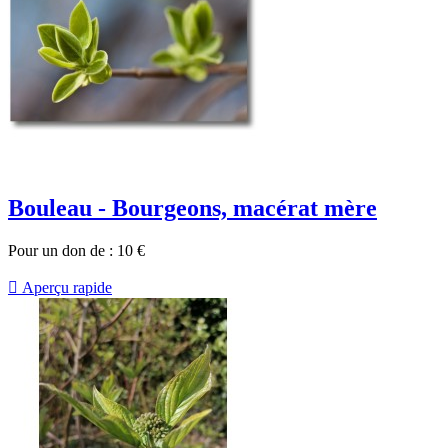
Bouleau - Bourgeons, macérat mère
Pour un don de :
10
€

Aperçu rapide