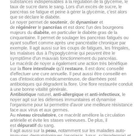
substances indispensables à la régulation de la glycémie, le
taux de sucre dans le sang. Lors d’un excès de sucre, le
pancréas se fatigue et peine à gérer la glycémie, c’est alors
que se déclare le diabète.
Le noyer permet de
soutenir
, de
dynamiser
et
de
régénérer
le
pancréas
et est donc l’un des bourgeons
majeurs du
diabète
, en particulier le diabète gras de la
cinquantaine. Il permet de soulager les pancréas fatigués ou
ayant souffert comme après une pancréatite chronique par
exemple. Il agit aussi sur les coups de fatigues, les fringales,
les malaises dus à l’hypoglycémie qui peuvent être le
symptôme d’un mauvais fonctionnement du pancréas.
Le macérât de noyer a également une action très bénéfique
sur la
flore intestinale
qu’il
restaure
. Il est donc conseillé
d’effectuer une cure annuelle. Il peut aussi être conseillé en
cas d’intoxication médicamenteuse, de diarrhées post
antibiotiques qui dégradent la flore. Une flore restaurée conduit
à une bonne vitalité générale.
Antibiotique
naturel,
anti-allergique
et
anti-infectieux
, le
noyer agit sur les défenses immunitaires et dynamise
l’organisme pour lui permettre d’avoir une meilleure résistance
face aux virus et aux germes.
Au
niveau circulatoire
, ce macérât améliore la circulation
artérielle et évite les stases veineuses. De plus, il
est
dépuratif
du sang.
Il agit aussi sur la
peau
, notamment sur les maladies auto-
immunes dermatologiques (psoriasis, lupus, sclérodermie) et