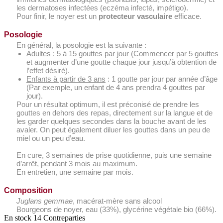
les dermatoses infectées (eczéma infecté, impétigo).
Pour finir, le noyer est un
protecteur vasculaire
efficace.
Posologie
En général, la posologie est la suivante :
Adultes
: 5 à 15 gouttes par jour (Commencer par 5 gouttes
et augmenter d’une goutte chaque jour jusqu’à obtention de
l’effet désiré).
Enfants à partir de 3 ans
: 1 goutte par jour par année d’âge
(Par exemple, un enfant de 4 ans prendra 4 gouttes par
jour).
Pour un résultat optimum, il est préconisé de prendre les
gouttes en dehors des repas, directement sur la langue et de
les garder quelques secondes dans la bouche avant de les
avaler. On peut également diluer les gouttes dans un peu de
miel ou un peu d’eau.
En cure, 3 semaines de prise quotidienne, puis une semaine
d’arrêt, pendant 3 mois au maximum.
En entretien, une semaine par mois.
Composition
Juglans gemmae
, macérat-mère sans alcool
Bourgeons de noyer, eau (33%), glycérine végétale bio (66%).
En stock
14 Contreparties