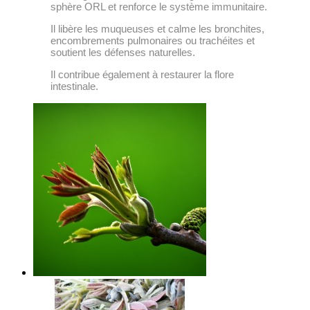
sphère ORL et renforce le système immunitaire.
Il libère les muqueuses et calme les bronchites,
encombrements pulmonaires ou trachéites et
soutient les défenses naturelles.
Il contribue également à restaurer la flore
intestinale.