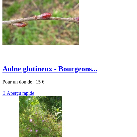
Aulne glutineux - Bourgeons...
Pour un don de :
15
€

Aperçu rapide