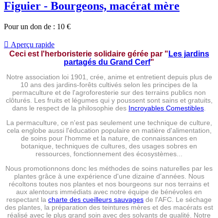
Figuier - Bourgeons, macérat mère
Pour un don de :
10
€

Aperçu rapide
Ceci est l'herboristerie solidaire gérée par
"
Les jardins
partagés du Grand Cerf
"
Notre association loi 1901, crée, anime et entretient depuis plus de
10 ans des jardins-forêts cultivés selon les principes de la
permaculture et de l'agroforesterie sur des terrains publics non
clôturés. Les fruits et légumes qui y poussent sont sains et gratuits,
dans le respect de la philosophie des
Incroyables Comestibles
.
La permaculture, ce n'est pas seulement une technique de culture,
cela englobe aussi l'éducation populaire en matière d'alimentation,
de soins pour l'homme et la nature, de connaissances en
botanique, techniques de cultures, des usages sobres en
ressources, fonctionnement des écosystèmes...
Nous promotionnons donc les méthodes de soins naturelles par les
plantes grâce à une expérience d'une dizaine d'années. Nous
récoltons toutes nos plantes et nos bourgeons sur nos terrains et
aux alentours immédiats avec notre équipe de bénévoles en
respectant la
charte des cueilleurs sauvages
de l'AFC. Le séchage
des plantes, la préparation des teintures mères et des macérats est
réalisé avec le plus grand soin avec des solvants de qualité. Notre