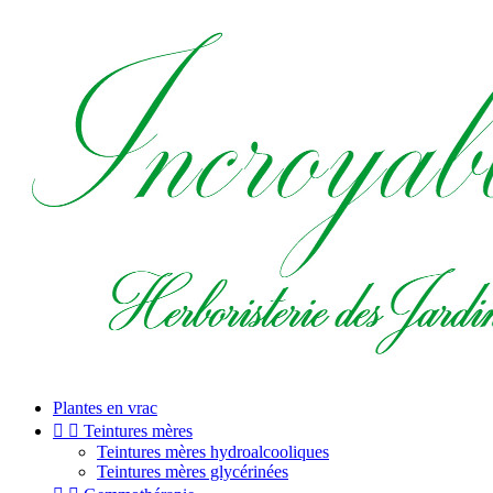
Plantes en vrac


Teintures mères
Teintures mères hydroalcooliques
Teintures mères glycérinées