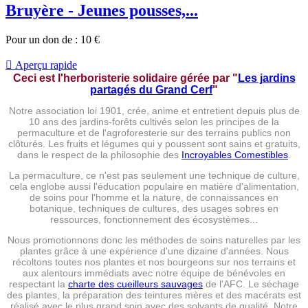
Bruyère - Jeunes pousses,...
Pour un don de :
10
€

Aperçu rapide
Ceci est l'herboristerie solidaire gérée par
"
Les jardins
partagés du Grand Cerf
"
Notre association loi 1901, crée, anime et entretient depuis plus de
10 ans des jardins-forêts cultivés selon les principes de la
permaculture et de l'agroforesterie sur des terrains publics non
clôturés. Les fruits et légumes qui y poussent sont sains et gratuits,
dans le respect de la philosophie des
Incroyables Comestibles
.
La permaculture, ce n'est pas seulement une technique de culture,
cela englobe aussi l'éducation populaire en matière d'alimentation,
de soins pour l'homme et la nature, de connaissances en
botanique, techniques de cultures, des usages sobres en
ressources, fonctionnement des écosystèmes...
Nous promotionnons donc les méthodes de soins naturelles par les
plantes grâce à une expérience d'une dizaine d'années. Nous
récoltons toutes nos plantes et nos bourgeons sur nos terrains et
aux alentours immédiats avec notre équipe de bénévoles en
respectant la
charte des cueilleurs sauvages
de l'AFC. Le séchage
des plantes, la préparation des teintures mères et des macérats est
réalisé avec le plus grand soin avec des solvants de qualité. Notre