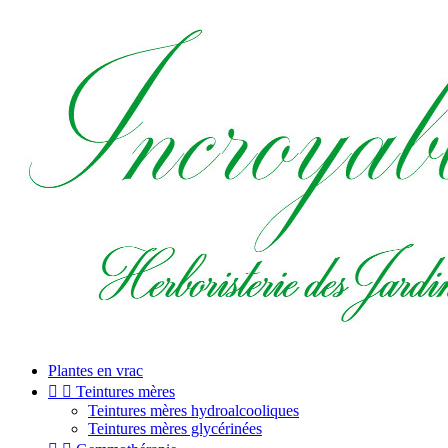
Plantes en vrac


Teintures mères
Teintures mères hydroalcooliques
Teintures mères glycérinées