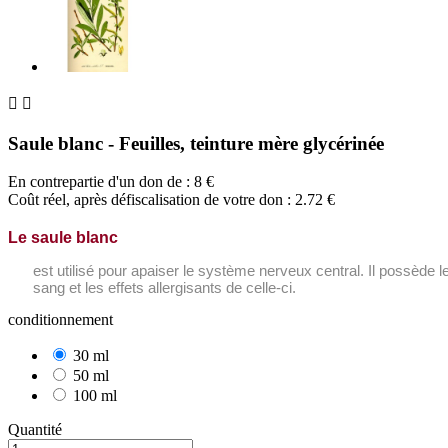


Saule blanc - Feuilles, teinture mère glycérinée
En contrepartie d'un don de :
8
€
Coût réel, après défiscalisation de votre don : 2.72 €
Le saule blanc
est utilisé pour apaiser le système nerveux central. Il possède le
sang et les effets allergisants de celle-ci.
conditionnement
30 ml
50 ml
100 ml
Quantité