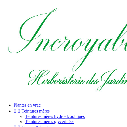
Plantes en vrac


Teintures mères
Teintures mères hydroalcooliques
Teintures mères glycérinées