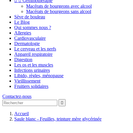


Gemmothérapie
Macérats de bourgeons avec alcool
Macérats de bourgeons sans alcool
Sève de bouleau
Le Blog
Qui sommes nous ?
Allergies
Cardiovasculaire
Dermatologie
Le cerveau et les nerfs
Appareil respiratoire
Digestion
Les os et les muscles
Infections urinaires
Libido, règles, ménopause
Vieillissement
Fruitiers solidaires
Contactez-nous

Accueil
Saule blanc - Feuilles, teinture mère glycérinée