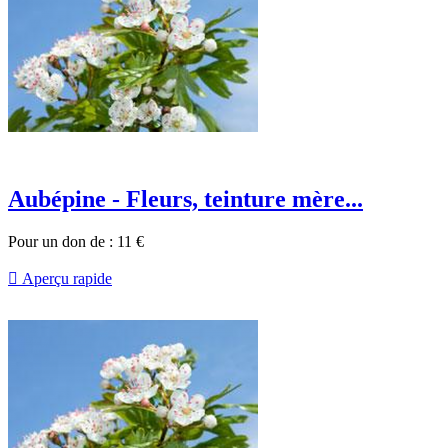
Aubépine - Fleurs, teinture mère...
Pour un don de :
11
€

Aperçu rapide