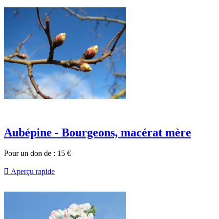
Aubépine - Bourgeons, macérat mère
Pour un don de :
15
€

Aperçu rapide