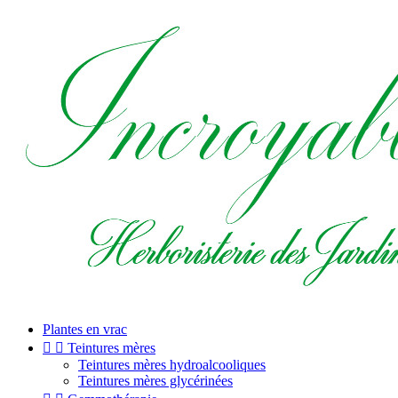
Plantes en vrac


Teintures mères
Teintures mères hydroalcooliques
Teintures mères glycérinées