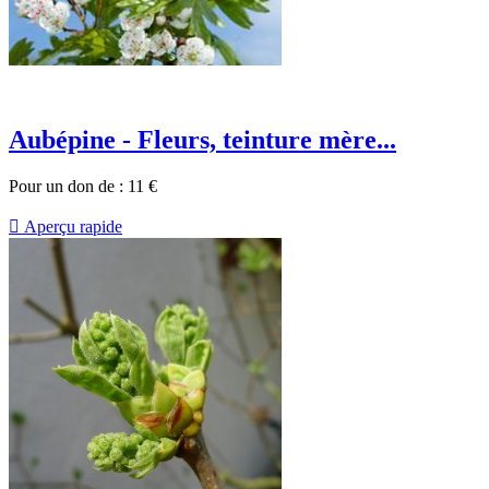
Aubépine - Fleurs, teinture mère...
Pour un don de :
11
€

Aperçu rapide