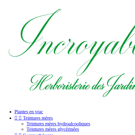
Plantes en vrac


Teintures mères
Teintures mères hydroalcooliques
Teintures mères glycérinées