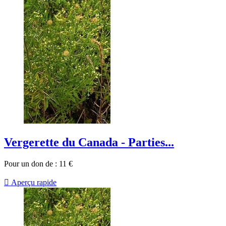
Vergerette du Canada - Parties...
Pour un don de :
11
€

Aperçu rapide